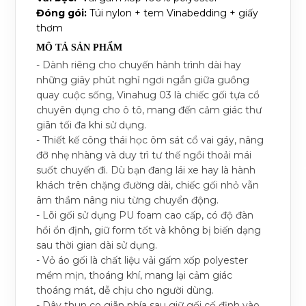
Đóng gói:
Túi nylon + tem Vinabedding + giấy
thơm
MÔ TẢ SẢN PHẨM
- Dành riêng cho chuyến hành trình dài hay
những giây phút nghỉ ngơi ngắn giữa guồng
quay cuộc sống, Vinahug 03 là chiếc gối tựa cổ
chuyên dụng cho ô tô, mang đến cảm giác thư
giãn tối đa khi sử dụng.
- Thiết kế công thái học ôm sát cổ vai gáy, nâng
đỡ nhẹ nhàng và duy trì tư thế ngồi thoải mái
suốt chuyến đi. Dù bạn đang lái xe hay là hành
khách trên chặng đường dài, chiếc gối nhỏ vẫn
âm thầm nâng niu từng chuyển động.
- Lõi gối sử dụng PU foam cao cấp, có độ đàn
hồi ổn định, giữ form tốt và không bị biến dạng
sau thời gian dài sử dụng.
- Vỏ áo gối là chất liệu vải gấm xốp polyester
mềm mịn, thoáng khí, mang lại cảm giác
thoáng mát, dễ chịu cho người dùng.
- Dây thun co giãn phía sau giữ gối cố định vào