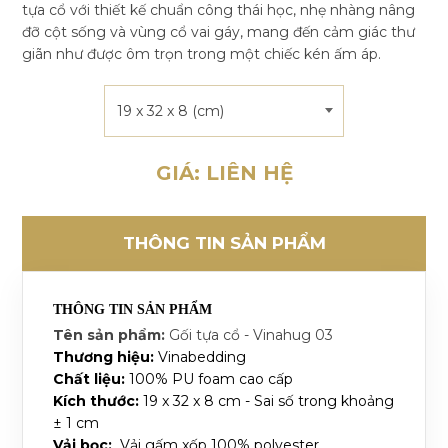
tựa cổ với thiết kế chuẩn công thái học, nhẹ nhàng nâng
đỡ cột sống và vùng cổ vai gáy, mang đến cảm giác thư
giãn như được ôm trọn trong một chiếc kén ấm áp.
19 x 32 x 8 (cm)
GIÁ: LIÊN HỆ
THÔNG TIN SẢN PHẨM
THÔNG TIN SẢN PHẨM
Tên sản phẩm:
Gối tựa cổ - Vinahug 03
Thương hiệu:
Vinabedding
Chất liệu:
100% PU foam cao cấp
Kích thước:
19 x 32 x 8 cm -
Sai số trong khoảng
± 1 cm
Vải bọc:
Vải gấm xốp 100% polyester