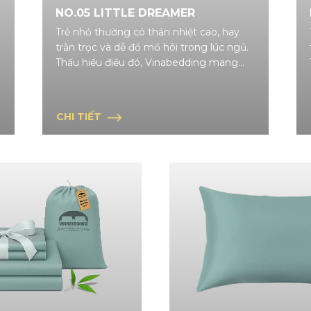
NO.05 LITTLE DREAMER
Trẻ nhỏ thường có thân nhiệt cao, hay
trằn trọc và dễ đổ mồ hôi trong lúc ngủ.
Thấu hiểu điều đó, Vinabedding mang
đến bộ drap trẻ em cao cấp với chất liệu
đột phá, được thiết kế đặc biệt để mang
lại trải nghiệm ngủ mát mẻ và êm ái
CHI TIẾT
nhất cho bé.