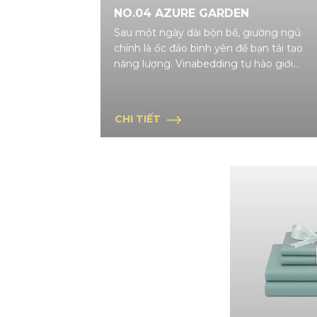
NO.04 AZURE GARDEN
Sau một ngày dài bộn bề, giường ngủ
chính là ốc đảo bình yên để bạn tái tạo
năng lượng. Vinabedding tự hào giới
thiệu bộ chăn drap cao cấp mang âm
hưởng thiên nhiên nhiệt đới, kết hợp
cùng chất liệu "lụa lạnh" đột phá, mang
CHI TIẾT
đến trải nghiệm nghỉ ngơi thư thái chuẩn
khách sạn 5 sao ngay tại chính ngôi nhà
của bạn.